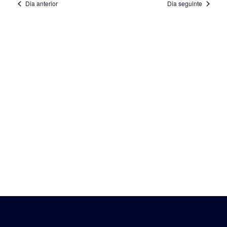
Search
Dia anterior
Dia seguinte
and
Views
Navigat