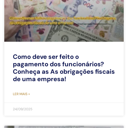
Como deve ser feito o
Subscreva a
pagamento dos funcionários?
Newsletter!
Conheça as As obrigações fiscais
de uma empresa!
LER MAIS »
Li e aceito a
Política de Privacidade
24/09/2025